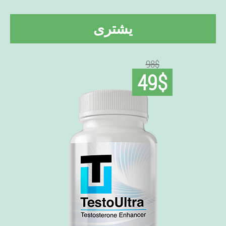
يشترى
98$
49$