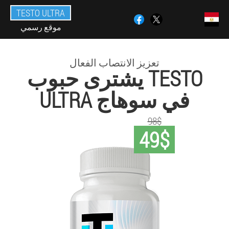
TESTO ULTRA
موقع رسمي
تعزيز الانتصاب الفعال
يشترى حبوب TESTO
ULTRA في سوهاج
98$
49$