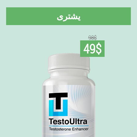
يشترى
98$
49$