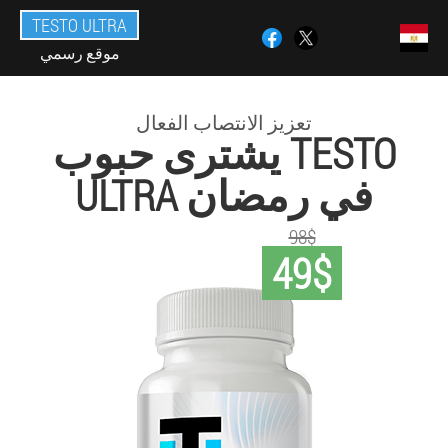
TESTO ULTRA
موقع رسمي
تعزيز الانتصاب الفعال
يشترى حبوب TESTO
ULTRA في رمضان
98$
49$