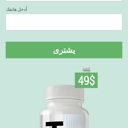
أدخل هاتفك
يشترى
98$
49$