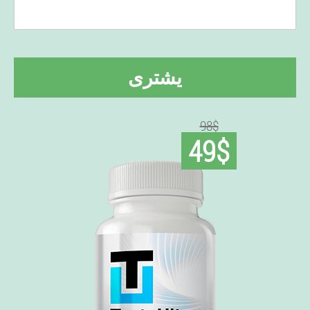
يشترى
98$
49$