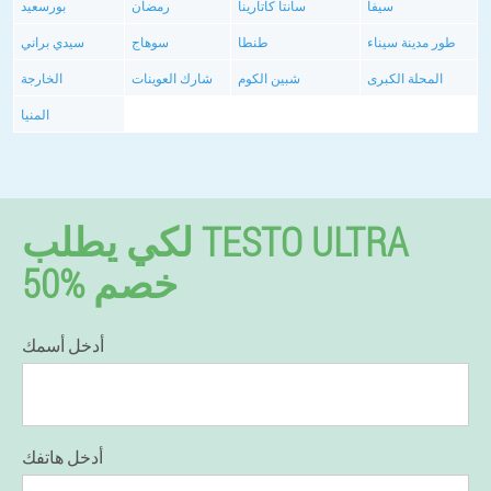
سيفا
سانتا كاتارينا
رمضان
بورسعيد
طور مدينة سيناء
طنطا
سوهاج
سيدي براني
المحلة الكبرى
شبين الكوم
شارك العوينات
الخارجة
المنيا
لكي يطلب TESTO ULTRA
50% خصم
أدخل أسمك
أدخل هاتفك