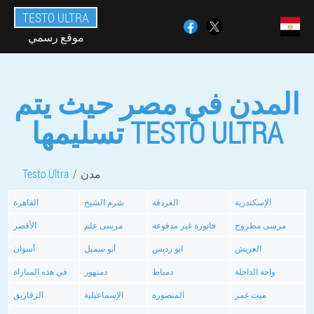
TESTO ULTRA
موقع رسمي
المدن في مصر حيث يتم
تسليمها TESTO ULTRA
مدن
Testo Ultra
الإسكندرية
الغردقة
شرم الشيخ
القاهرة
مرسى مطروح
فاتورة غير مدفوعة
مرسى علم
الأقصر
العريش
ابو رديس
أبو سمبل
أسوان
واحة الداخلة
دمياط
دمنهور
في هذه المباراة
ميت غمر
المنصورة
الإسماعيلية
الزقازيق